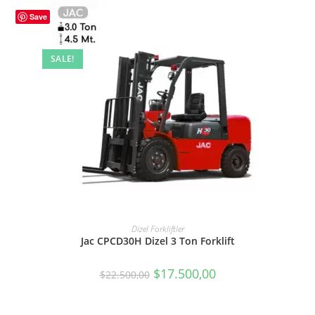
Save
SALE!
SEPETE EKLE
Dizel Forkliftler
Jac CPCD30H Dizel 3 Ton Forklift
$
17.500,00
$
22.500,00