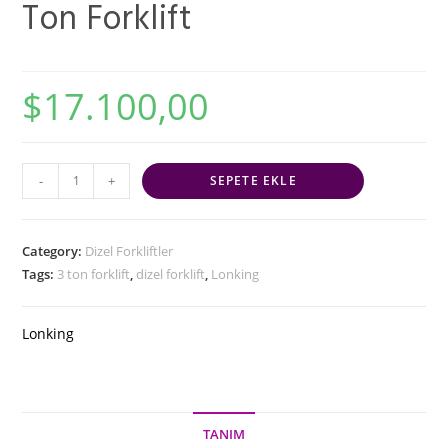
Ton Forklift
$
17.100,00
-
+
SEPETE EKLE
Category:
Dizel Forkliftler
Tags:
3 ton forklift
,
dizel forklift
,
Lonking
Lonking
TANIM