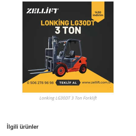
Lonking LG30DT 3 Ton Forklift
İlgili ürünler