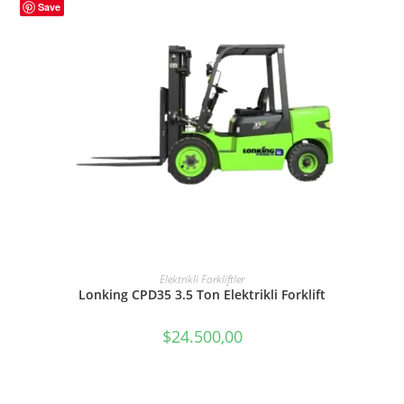
Save
SEPETE EKLE
Elektrikli Forkliftler
Lonking CPD35 3.5 Ton Elektrikli Forklift
$
24.500,00