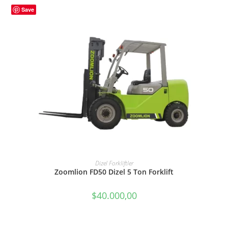
Save
SEPETE EKLE
Dizel Forkliftler
Zoomlion FD50 Dizel 5 Ton Forklift
$
40.000,00