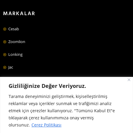
MARKALAR
Cesab
Zoomlion
Lonking
Jac
Forklift Fiyatları
Gizliliğinize Değer Veriyoruz.
Tarama deneyiminizi geliştirmek, kişiselleştirilmiş
reklamlar veya içerikler sunmak ve trafiğimizi analiz
etmek için çerezler kullanıyoruz. "Tümünü Kabul Et"e
tıklayarak çerez kullanımımıza onay vermiş
olursunuz.
Çerez Politikası
© WEB TASARIM & SEO
#EFTALMEDYA