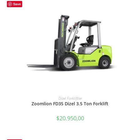
Save
SEPETE EKLE
Dizel Forkliftler
Zoomlion FD35 Dizel 3.5 Ton Forklift
$
20.950,00