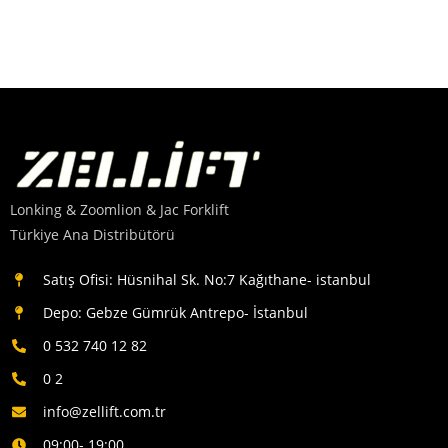
Lonking & Zoomlion & Jac Forklift
Türkiye Ana Distribütörü
Satış Ofisi: Hüsnihal Sk. No:7 Kağıthane- istanbul
Depo: Gebze Gümrük Antrepo- İstanbul
0 532 740 12 82
0 2
info@zellift.com.tr
09:00- 19:00