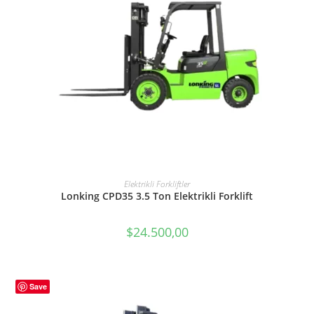
SEPETE EKLE
Elektrikli Forkliftler
Lonking CPD35 3.5 Ton Elektrikli Forklift
$
24.500,00
Save