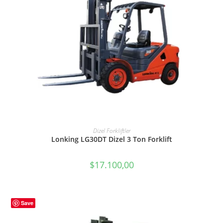
SEPETE EKLE
Dizel Forkliftler
Lonking LG30DT Dizel 3 Ton Forklift
$
17.100,00
Save