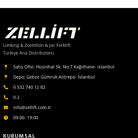
Lonking & Zoomlion & Jac Forklift
Türkiye Ana Distribütörü
Satış Ofisi: Hüsnihal Sk. No:7 Kağıthane- istanbul
Depo: Gebze Gümrük Antrepo- İstanbul
0 532 740 12 82
0 2
info@zellift.com.tr
09:00- 19:00
KURUMSAL