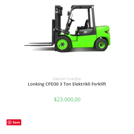
SEPETE EKLE
Elektrikli Forkliftler
Lonking CPD30 3 Ton Elektrikli Forklift
$
23.000,00
Save