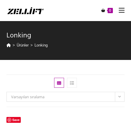
0
Lonking
>
Ürünler
>
Lonking
Varsayılan sıralama
Save