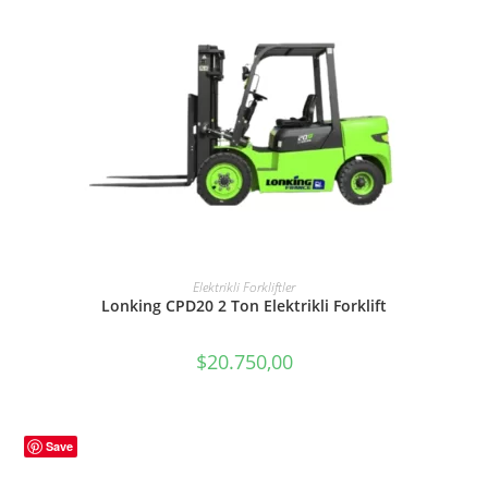
SEPETE EKLE
Elektrikli Forkliftler
Lonking CPD20 2 Ton Elektrikli Forklift
$
20.750,00
Save