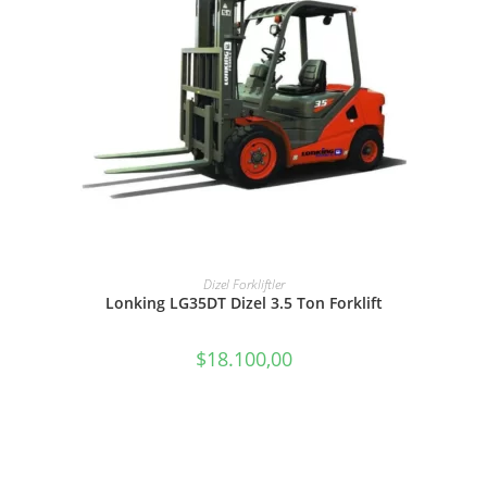
SEPETE EKLE
Dizel Forkliftler
Lonking LG35DT Dizel 3.5 Ton Forklift
$
18.100,00