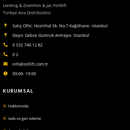
Lonking & Zoomlion & Jac Forklift
Türkiye Ana Distribütörü
Satış Ofisi: Hüsnihal Sk. No:7 Kağıthane- istanbul
Depo: Gebze Gümrük Antrepo- İstanbul
0 532 740 12 82
0 2
info@zellift.com.tr
09:00- 19:00
KURUMSAL
Hakkımızda
İade ve geri ödeme