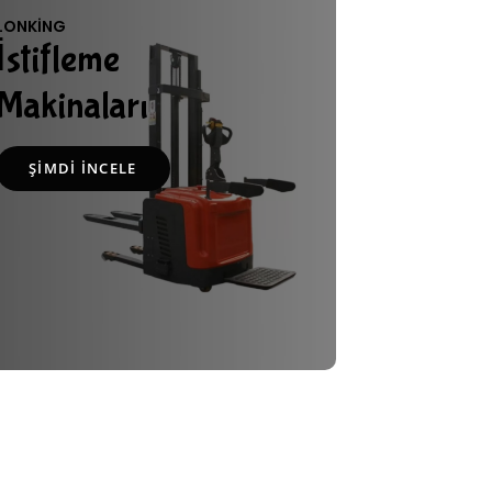
LONKING
İstifleme
Makinaları
ŞIMDI İNCELE