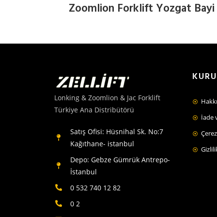
Zoomlion Forklift Yozgat Bayi
KUR
Lonking & Zoomlion & Jac Forklift
Hakk
Türkiye Ana Distribütörü
İade 
Satış Ofisi: Hüsnihal Sk. No:7
Çerez 
Kağıthane- istanbul
Gizlil
Depo: Gebze Gümrük Antrepo-
İstanbul
0 532 740 12 82
0 2