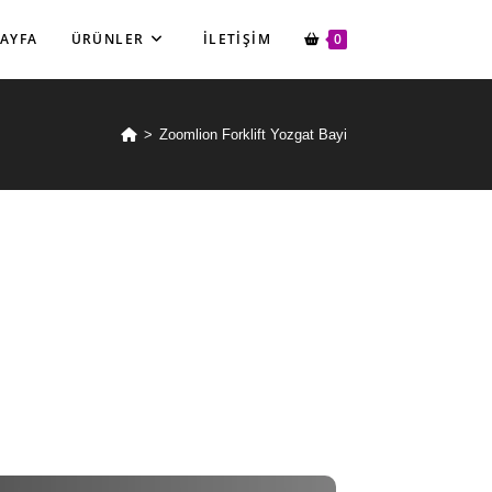
SAYFA
ÜRÜNLER
İLETIŞIM
0
>
Zoomlion Forklift Yozgat Bayi