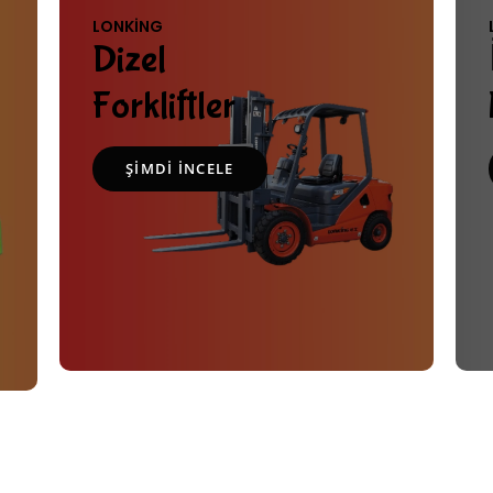
LONKING
Dizel
Forkliftler
ŞIMDI INCELE