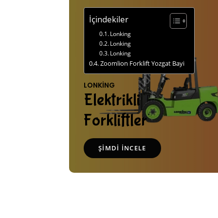
İçindekiler
Lonking
Lonking
Lonking
Zoomlion Forklift Yozgat Bayi
LONKING
Elektrikli
Forkliftler
ŞIMDI İNCELE