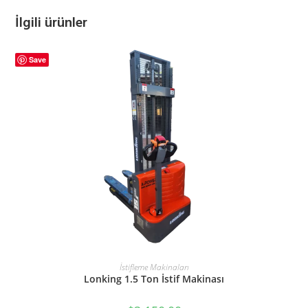
İlgili ürünler
Save
SEPETE EKLE
İstifleme Makinaları
Lonking 1.5 Ton İstif Makinası