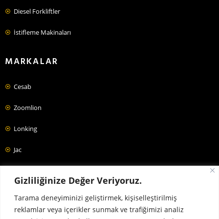
Diesel Forkliftler
İstifleme Makinaları
MARKALAR
Cesab
Zoomlion
Lonking
Jac
Forklift Fiyatları
Gizliliğinize Değer Veriyoruz.
Tarama deneyiminizi geliştirmek, kişiselleştirilmiş
reklamlar veya içerikler sunmak ve trafiğimizi analiz