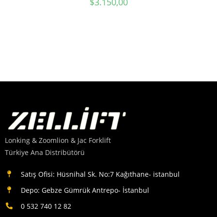
$
3.150,00
Lonking & Zoomlion & Jac Forklift
Türkiye Ana Distribütörü
Satış Ofisi: Hüsnihal Sk. No:7 Kağıthane- istanbul
Depo: Gebze Gümrük Antrepo- İstanbul
0 532 740 12 82