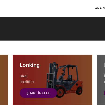
ANA 
Lonking
Dizel
Forkliftler
ŞIMDI INCELE