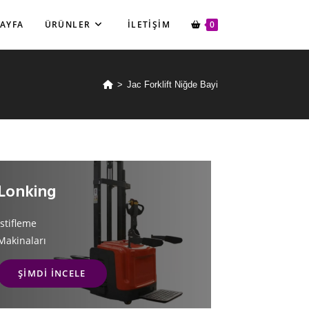
SAYFA
ÜRÜNLER
İLETIŞIM
0
>
Jac Forklift Niğde Bayi
Lonking
İstifleme
Makinaları
ŞIMDI İNCELE