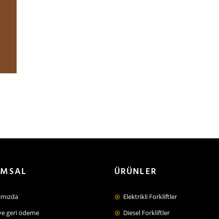
UMSAL
ÜRÜNLER
ımızda
Elektrikli Forkliftler
ve geri ödeme
Diesel Forkliftler