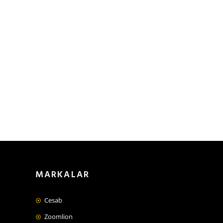
MARKALAR
Cesab
Zoomlion