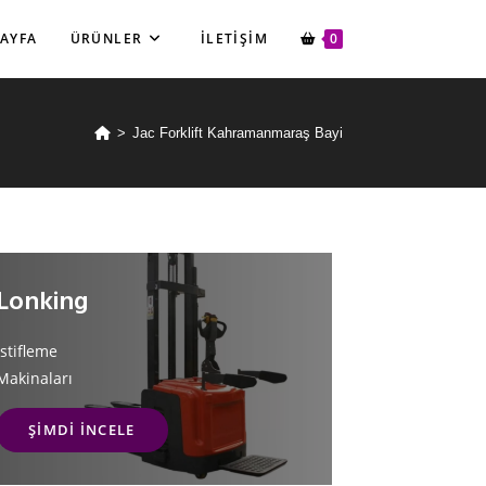
SAYFA
ÜRÜNLER
İLETIŞIM
0
>
Jac Forklift Kahramanmaraş Bayi
Lonking
İstifleme
Makinaları
ŞIMDI İNCELE