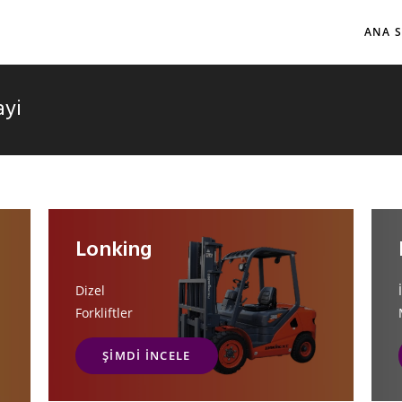
ANA 
ayi
Lonking
Dizel
Forkliftler
ŞIMDI INCELE