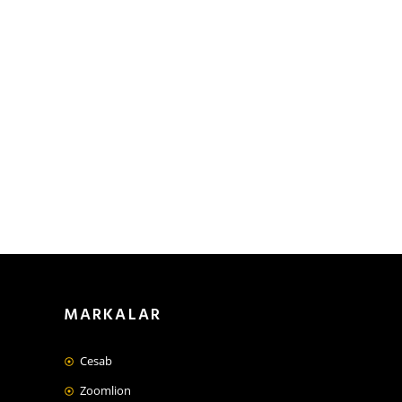
MARKALAR
Cesab
Zoomlion