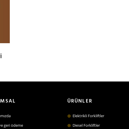
i
UMSAL
ÜRÜNLER
ımızda
Elektrikli Forkliftler
ve geri ödeme
Diesel Forkliftler