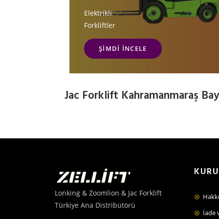
Elektrikli
Forkliftler
ŞIMDI İNCELE
Jac Forklift Kahramanmaraş Bay
KUR
Lonking & Zoomlion & Jac Forklift
Hakk
Türkiye Ana Distribütörü
İade 