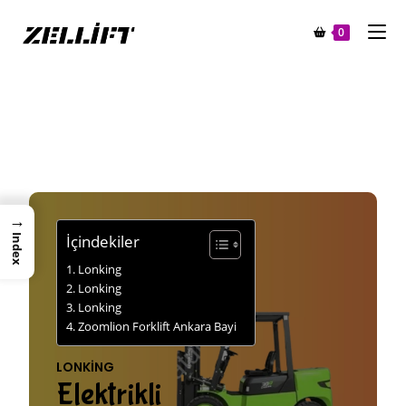
0
→
İçindekiler
Index
Lonking
Lonking
Lonking
Zoomlion Forklift Ankara Bayi
LONKING
Elektrikli