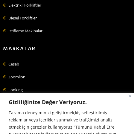
Elektrikli Forkliftler
Diesel Forkliftler
İstifleme Makinaları
MARKALAR
Cesab
Zoomlion
Lonking
Gizliliğinize Değer Veriyoruz.
Jac
Tarama deneyiminizi geliştirmek,kişiselleştirilmiş
Forklift Fiyatları
reklamlar veya içerikler sunmak ve trafiğimizi analiz
etmek için çerezler kullanıyoruz."Tümünü Kabul Et"e