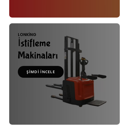
LONKING
İstifleme
Makinaları
ŞIMDI İNCELE