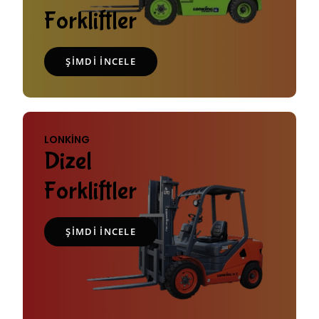
Forkliftler
ŞIMDI İNCELE
LONKING
Dizel
Forkliftler
ŞIMDI INCELE