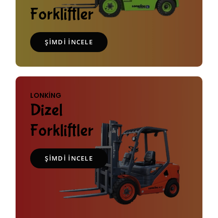
Forkliftler
ŞIMDI İNCELE
LONKING
Dizel
Forkliftler
ŞIMDI INCELE