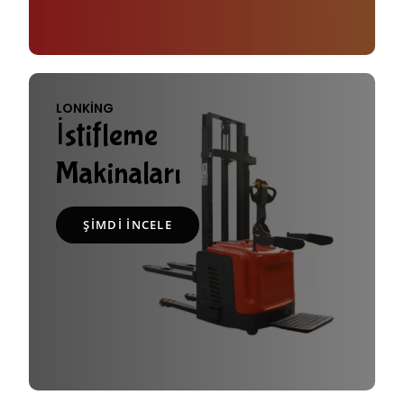
LONKING
İstifleme
Makinaları
ŞIMDI İNCELE