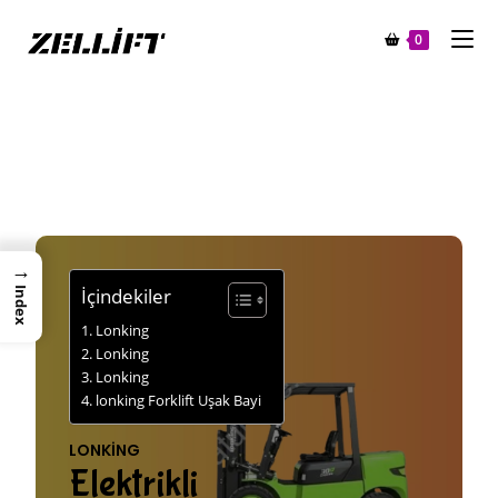
0
→
İçindekiler
Index
Lonking
Lonking
Lonking
lonking Forklift Uşak Bayi
LONKING
Elektrikli