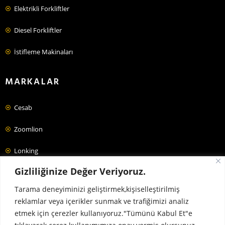
Elektrikli Forkliftler
Diesel Forkliftler
İstifleme Makinaları
MARKALAR
Cesab
Zoomlion
Lonking
Gizliliğinize Değer Veriyoruz.
Jac
Tarama deneyiminizi geliştirmek,kişiselleştirilmiş
Forklift Fiyatları
reklamlar veya içerikler sunmak ve trafiğimizi analiz
etmek için çerezler kullanıyoruz."Tümünü Kabul Et"e