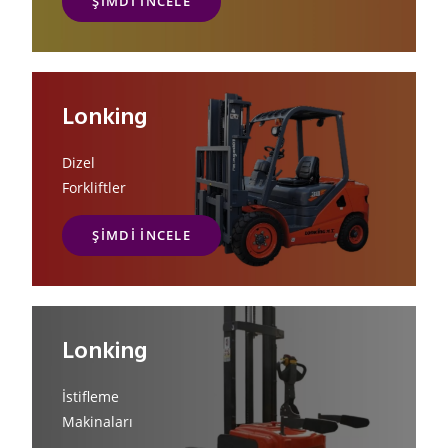
ŞIMDI İNCELE
Lonking
Dizel
Forkliftler
ŞIMDI INCELE
Lonking
İstifleme
Makinaları