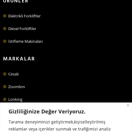
ÜRÜNLER
Elektrikli Forkliftler
Diesel Forkliftler
İstifleme Makinaları
MARKALAR
Cesab
Zoomlion
Lonking
Gizliliğinize Değer Veriyoruz.
Jac
Tarama deneyiminizi geliştirmek,kişiselleştirilmiş
Forklift Fiyatları
reklamlar veya içerikler sunmak ve trafiğimizi analiz