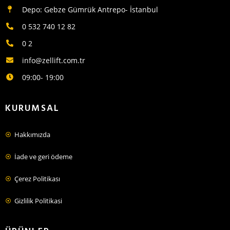
Depo: Gebze Gümrük Antrepo- İstanbul
0 532 740 12 82
0 2
info@zellift.com.tr
09:00- 19:00
KURUMSAL
Hakkımızda
İade ve geri ödeme
Çerez Politikası
Gizlilik Politikasi