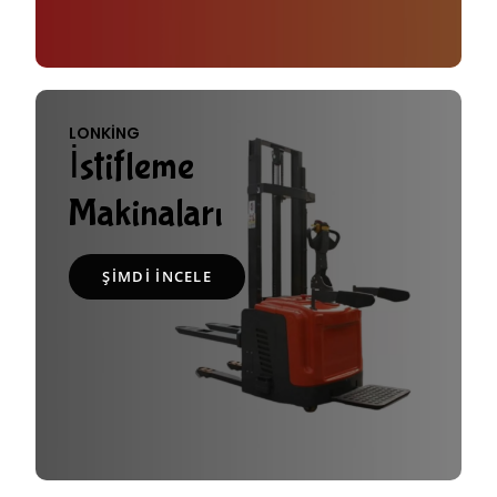
LONKING
İstifleme
Makinaları
ŞIMDI İNCELE