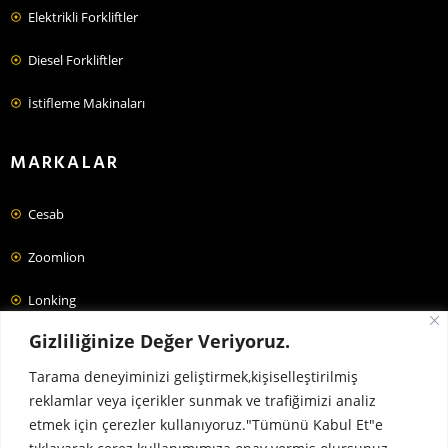
Elektrikli Forkliftler
Diesel Forkliftler
İstifleme Makinaları
MARKALAR
Cesab
Zoomlion
Lonking
Gizliliğinize Değer Veriyoruz.
Jac
Tarama deneyiminizi geliştirmek,kişiselleştirilmiş
Forklift Fiyatları
reklamlar veya içerikler sunmak ve trafiğimizi analiz
etmek için çerezler kullanıyoruz."Tümünü Kabul Et"e