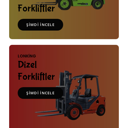
Forkliftler
ŞIMDI İNCELE
LONKING
Dizel
Forkliftler
ŞIMDI INCELE