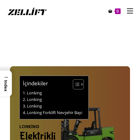
0
→
İçindekiler
Index
Lonking
Lonking
Lonking
Lonking Forklift Nevşehir Bayi
LONKING
Elektrikli