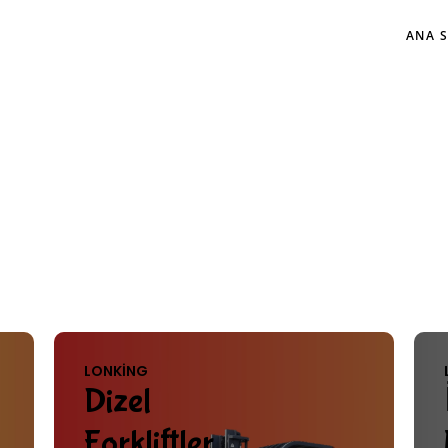
ANA 
LONKING
Dizel
Forkliftler