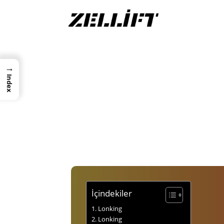
→
Index
İçindekiler
Lonking
Lonking