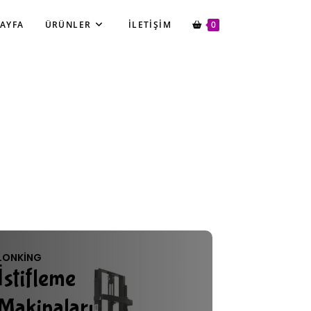
SAYFA
ÜRÜNLER
İLETIŞIM
0
LONKING
İstifleme
Makinaları