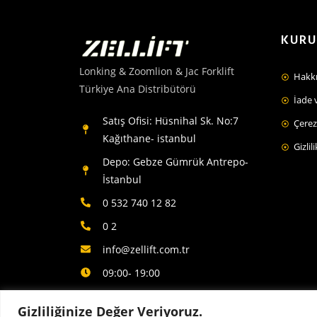
KUR
Lonking & Zoomlion & Jac Forklift
Hakk
Türkiye Ana Distribütörü
İade 
Satış Ofisi: Hüsnihal Sk. No:7
Çerez 
Kağıthane- istanbul
Gizlil
Depo: Gebze Gümrük Antrepo-
İstanbul
0 532 740 12 82
0 2
info@zellift.com.tr
09:00- 19:00
Gizliliğinize Değer Veriyoruz.