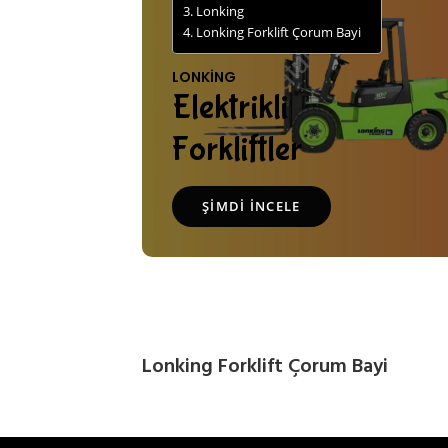
Lonking
Lonking Forklift Çorum Bayi
LONKING
Elektrikli
Forkliftler
ŞIMDI İNCELE
Lonking Forklift Çorum Bayi