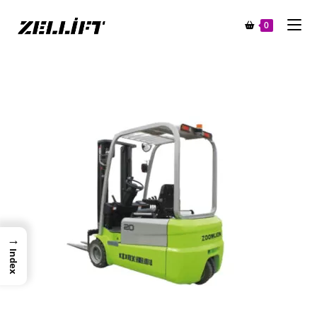
0
→
Index