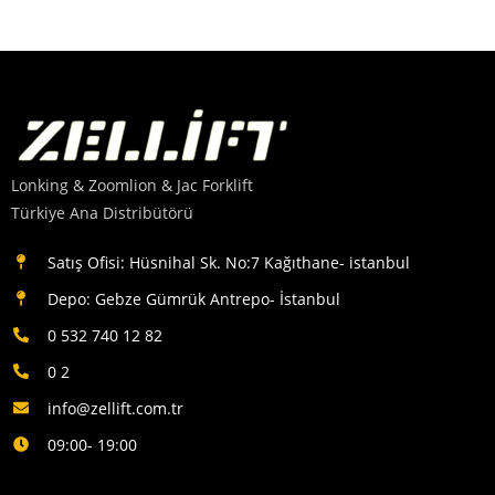
Lonking & Zoomlion & Jac Forklift
Türkiye Ana Distribütörü
Satış Ofisi: Hüsnihal Sk. No:7 Kağıthane- istanbul
Depo: Gebze Gümrük Antrepo- İstanbul
0 532 740 12 82
0 2
info@zellift.com.tr
09:00- 19:00