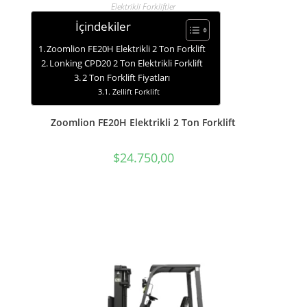
SEPETE EKLE
Elektrikli Forkliftler
İçindekiler
Zoomlion FE20H Elektrikli 2 Ton Forklift
Lonking CPD20 2 Ton Elektrikli Forklift
2 Ton Forklift Fiyatları
Zellift Forklift
Zoomlion FE20H Elektrikli 2 Ton Forklift
$
24.750,00